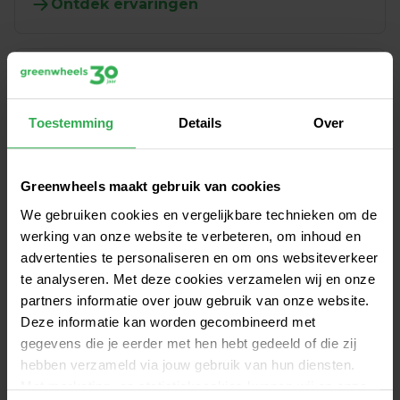
Ontdek ervaringen
Duurzaam bezig
Door auto delen geef je de straat terug aan je 
buurt en beperk je jouw CO2-uitstoot.
Toestemming
Details
Over
Beter met autodelen
Greenwheels maakt gebruik van cookies
We gebruiken cookies en vergelijkbare technieken om de
Vergelijk kosten
werking van onze website te verbeteren, om inhoud en
Kijk wat jij kan besparen door ook voor 
advertenties te personaliseren en om ons websiteverkeer
autodelen met Greenwheels te kiezen. Wel de 
te analyseren. Met deze cookies verzamelen wij en onze
vrijheid van een auto, niet de lasten.
partners informatie over jouw gebruik van onze website.
Deze informatie kan worden gecombineerd met
Bereken je voordeel
gegevens die je eerder met hen hebt gedeeld of die zij
hebben verzameld via jouw gebruik van hun diensten.
Met marketing- en statistiekcookies kunnen wij en onze