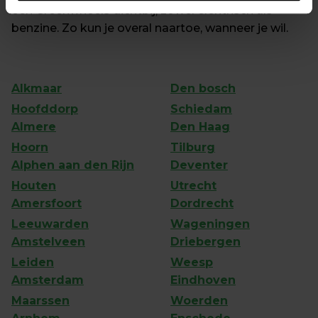
een Greenwheels dichtbij, zowel elektrisch als 
benzine. Zo kun je overal naartoe, wanneer je wil.
Alkmaar
Den bosch
Hoofddorp
Schiedam
Almere
Den Haag
Hoorn
Tilburg
Alphen aan den Rijn
Deventer
Houten
Utrecht
Amersfoort
Dordrecht
Leeuwarden
Wageningen
Amstelveen
Driebergen
Leiden
Weesp
Amsterdam
Eindhoven
Maarssen
Woerden