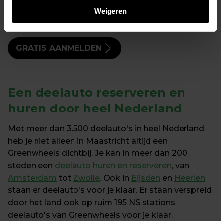
Start vandaag met autodelen in 
Weigeren
Maastricht
GRATIS AANMELDEN
Een 
deelauto reserveren en 
huren
 door heel Nederland
Met meer dan 3.500 deelauto's in heel Nederland 
heb je niet alleen in Maastricht altijd een 
Greenwheels dichtbij. Je kan in meer dan 200 
steden een 
deelauto huren en reserveren
, van 
Amsterdam
 tot 
Zwolle
. Ook in 
Eijsden
 en 
Heerlen
staan er deelauto's voor je klaar. Er staan verspreid 
door het land ook op ruim 195 NS stations 
deelauto's van Greenwheels voor je klaar.