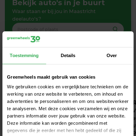
Bekijk auto's in je buurt
Waar staan er bij jou in Maastricht 
deelauto's?
Toestemming
Details
Over
Zo werkt autodelen in 
Maastricht
Greenwheels maakt gebruik van cookies
We gebruiken cookies en vergelijkbare technieken om de
werking van onze website te verbeteren, om inhoud en
advertenties te personaliseren en om ons websiteverkeer
Aanmelden
R
te analyseren. Met deze cookies verzamelen wij en onze
Kies uit voordelige en flexibele tarieven, al 
V
partners informatie over jouw gebruik van onze website.
vanaf € 0 / maand. Verandert je rijgedrag? 
a
Deze informatie kan worden gecombineerd met
Dan wijzig je jouw tarief maandelijks 
s
gegevens die je eerder met hen hebt gedeeld of die zij
zonder extra kosten.
P