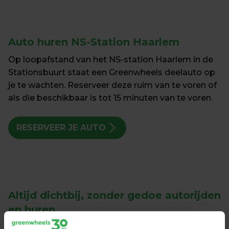
Auto huren 
NS-Station Haarlem
Op loopafstand van het NS-station Haarlem in de 
Stationsbuurt staat een Greenwheels deelauto op 
je te wachten. Reserveer deze ruim van te voren of 
als die beschikbaar is tot 15 minuten van te voren. 
RESERVEER JE AUTO
Altijd dichtbij, 
zonder gedoe autorijden
en huren
Een auto huren via Greenwheels is heel makkelijk. 