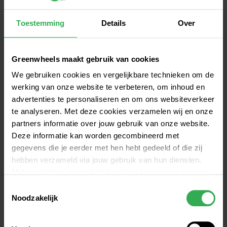
Met 
de Greenwheels app
 reserveer en open je de 
Toestemming
Details
Over
auto en ga je op pad. Je betaalt voor de uren en 
kilometers die je gemaakt hebt. Verder hoef je 
nergens aan te denken: geen wachtrijen, 
Greenwheels maakt gebruik van cookies
formulieren of verplicht aftanken.
We gebruiken cookies en vergelijkbare technieken om de
werking van onze website te verbeteren, om inhoud en
MELD JE GRATIS AAN
advertenties te personaliseren en om ons websiteverkeer
te analyseren. Met deze cookies verzamelen wij en onze
partners informatie over jouw gebruik van onze website.
Onze 
auto's in Haarlem
Deze informatie kan worden gecombineerd met
gegevens die je eerder met hen hebt gedeeld of die zij
Een compacte en voordelige stadsauto, 
hebben verzameld via jouw gebruik van hun diensten.
bestelbusje of een wat ruimere stationwagen? Bij 
Met marketing- en statistiekcookies kunnen wij en onze
Greenwheels kun je met elk abonnement gebruik 
partners jou volgen binnen – en mogelijk ook buiten –
Toestemmingsselectie
maken van alle autotypes. Zo kun je altijd de auto 
onze website aan de hand van unieke identificatoren,
Noodzakelijk
kiezen die op dat moment het best past.
zoals je IP-adres. Hiermee stellen we een profiel op om
advertenties beter af te stemmen op jouw voorkeuren.