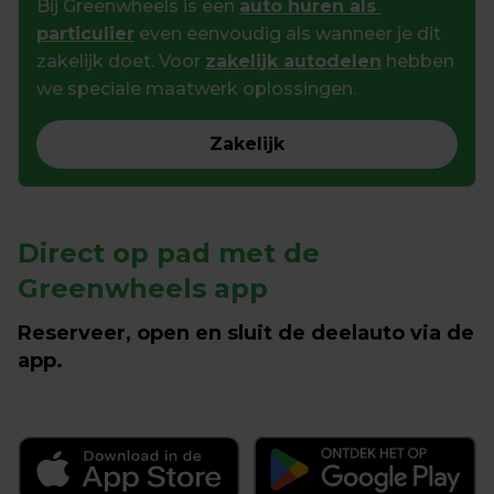
Bij Greenwheels is een 
auto huren als 
particulier
 even eenvoudig als wanneer je dit 
zakelijk doet. Voor 
zakelijk autodelen
 hebben 
we speciale maatwerk oplossingen.
Zakelijk
Direct op pad met de 
Greenwheels app
Reserveer, open en sluit de deelauto via de 
app.