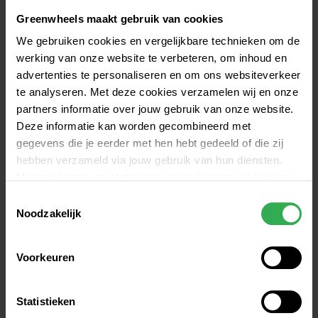
Zo heb je bijvoorbeeld een vaste parkeerplek 
die gereserveerd is voor die auto. Voor die 
Greenwheels maakt gebruik van cookies
parkeerplek voor je deur
 hoef jij niets te 
We gebruiken cookies en vergelijkbare technieken om de
betalen!
werking van onze website te verbeteren, om inhoud en
De keuze voor autodelen is 
duurzaam
. Doordat 
advertenties te personaliseren en om ons websiteverkeer
meerdere Amsterdamse bestuurders een auto 
te analyseren. Met deze cookies verzamelen wij en onze
delen en daardoor een privéauto niet 
partners informatie over jouw gebruik van onze website.
aanschaffen of wegdoen, haalt iedere 
Deze informatie kan worden gecombineerd met
Greenwheels-deelauto maar liefst 14 privéauto's 
gegevens die je eerder met hen hebt gedeeld of die zij
van de Amsterdamse straten!
hebben verzameld via jouw gebruik van hun diensten.
Met marketing- en statistiekcookies kunnen wij en onze
Aanmelden
partners jou volgen binnen – en mogelijk ook buiten –
Toestemmingsselectie
onze website aan de hand van unieke identificatoren,
Noodzakelijk
zoals je IP-adres. Hiermee stellen we een profiel op om
advertenties beter af te stemmen op jouw voorkeuren.
Voorkeuren
Auto delen: snel auto huren in 
Cookie instellingen wijzigen
Op onze cookiebeleidspagina, die je kunt vinden via het
Amsterdam
Statistieken
menu onderaan iedere pagina, kun je jouw toestemming