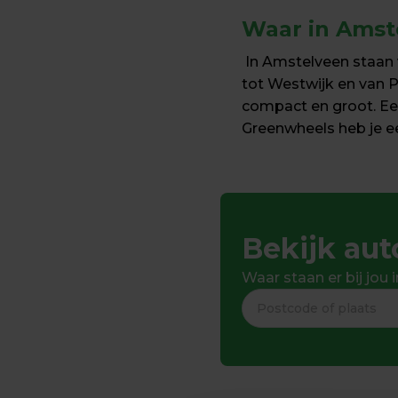
Waar in Amst
 In Amstelveen staan v
tot Westwijk en van 
compact en groot. Een
Greenwheels heb je ee
Bekijk auto
Waar staan er bij jou