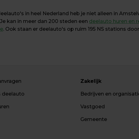
lauto's in heel Nederland heb je niet alleen in Amstelve
 Je kan in meer dan 200 steden een 
deelauto huren en r
le
. Ook staan er deelauto's op ruim 195 NS stations doo
anvragen
Zakelijk
s deelauto
Bedrijven en organisati
uren
Vastgoed
Gemeente