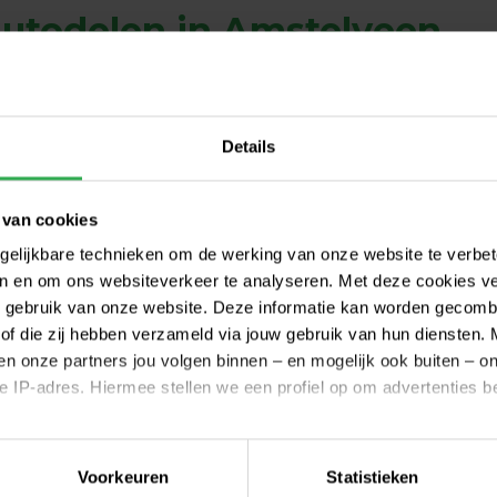
autodelen in Amstelveen
Details
flexibele tarieven, al vanaf € 0 / maand. Verandert je rij
ks zonder extra kosten.
 van cookies
gelijkbare technieken om de werking van onze website te verbe
ren en om ons websiteverkeer te analyseren. Met deze cookies v
uw gebruik van onze website. Deze informatie kan worden gecomb
of die zij hebben verzameld via jouw gebruik van hun diensten. 
 en onze partners jou volgen binnen – en mogelijk ook buiten – 
 je IP-adres. Hiermee stellen we een profiel op om advertenties 
“
en in 2022 de auto weg ge
n
Voorkeuren
Statistieken
 die je kunt vinden via het menu onderaan iedere pagina, kun j