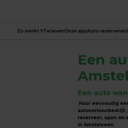
Zo werkt 't
Tarieven
Onze app
Auto reserveren
Een au
Amste
Een auto wann
Huur eenvoudig een
autoverhuurbedrijf,
reserveer, open en s
in Amstelveen.