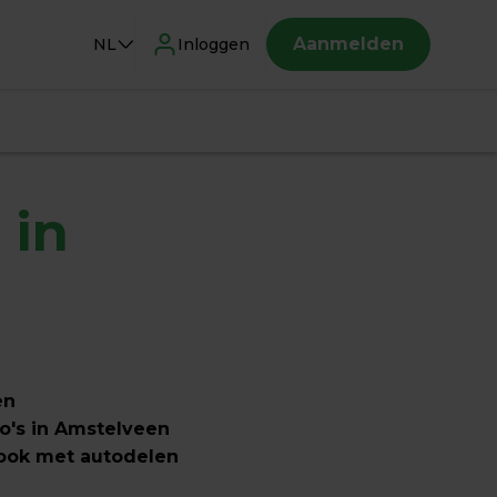
Aanmelden
NL
Inloggen
in 
n 
's in Amstelveen 
 ook met autodelen 