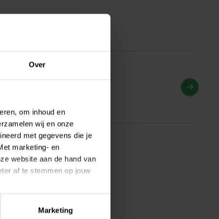
Over
R
gedrag? Dan wijzig je 
teren, om inhoud en
erzamelen wij en onze
ineerd met gegevens die je
Met marketing- en
onze website aan de hand van
beter af te stemmen op jouw
daan en 
Marketing
e jouw toestemming op ieder