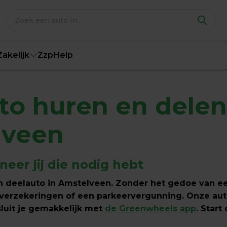
Zakelijk
Zzp
Help
to huren en delen 
lveen
eer jij die nodig hebt
 deelauto in Amstelveen. Zonder het gedoe van ee
 verzekeringen of een parkeervergunning. Onze auto
luit je gemakkelijk met 
de Greenwheels app
. Start