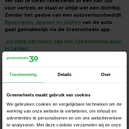
Ver van te voren reserveren of een half uur 
voor vertrek, er staat er altijd wel een dichtbij. 
Zonder het gedoe van een autoverhuurbedrijf. 
Reserveren, openen en sluiten
 van de auto 
gaat gemakkelijk via de Greenwheels app.
 Zo werk het huren van een Greenwheels auto 
in Leiden.
Auto huren met de
 Greenwheels app
Toestemming
Details
Over
Een auto huren in Leiden als het jou uitkomt? Zoek, 
reserveer en open met de Greenwheels app.
Greenwheels maakt gebruik van cookies
We gebruiken cookies en vergelijkbare technieken om de
DOWNLOAD ONZE APP
werking van onze website te verbeteren, om inhoud en
advertenties te personaliseren en om ons websiteverkeer
te analyseren. Met deze cookies verzamelen wij en onze