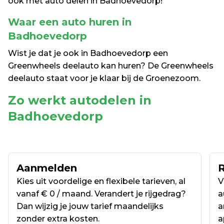
ook met auto delen in Badhoevedorp! 
Waar een auto huren in 
Badhoevedorp 
Wist je dat je ook in Badhoevedorp een 
Greenwheels deelauto kan huren? De Greenwheels 
deelauto staat voor je klaar bij de Groenezoom. 
Zo werkt autodelen in 
Badhoevedorp
Aanmelden
R
Kies uit voordelige en flexibele tarieven, al 
V
vanaf € 0 / maand. Verandert je rijgedrag? 
a
Dan wijzig je jouw tarief maandelijks 
a
zonder extra kosten.
a