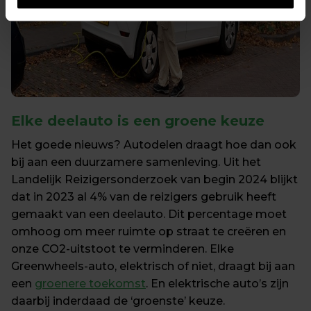
Elke deelauto is een groene keuze
Het goede nieuws? Autodelen draagt hoe dan ook 
bij aan een duurzamere samenleving. Uit het 
Landelijk Reizigersonderzoek van begin 2024 blijkt 
dat in 2023 al 4% van de reizigers gebruik heeft 
gemaakt van een deelauto. Dit percentage moet 
omhoog om meer ruimte op straat te creëren en 
onze CO2-uitstoot te verminderen. Elke 
Greenwheels-auto, elektrisch of niet, draagt bij aan 
een 
groenere toekomst
. En elektrische auto’s zijn 
daarbij inderdaad de ‘groenste’ keuze.