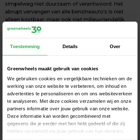
simpelweg niet duurzaam of verantwoord. Het 
abrupt vervangen van alle benzineauto’s is niet 
alleen kostbaar, maar ook niet milieuvriendelijk. 
Auto’s produceren vergt schaarse grondstoffen en 
het voortijdig afschrijven van functionerende 
benzineauto’s zou een verspilling zijn. Daarom 
Toestemming
Details
Over
kiezen we bewust voor een geleidelijke overgang, 
waarbij we oude auto’s vervangen door elektrische 
modellen zodra dit een verstandige keuze is.
Greenwheels maakt gebruik van cookies
We gebruiken cookies en vergelijkbare technieken om de
werking van onze website te verbeteren, om inhoud en
Daarnaast verloopt de aanleg van laadpalen in veel 
advertenties te personaliseren en om ons websiteverkeer
steden minder snel dan gehoopt. Greenwheels-
te analyseren. Met deze cookies verzamelen wij en onze
auto’s hebben vaste parkeerplaatsen en bij 
partners informatie over jouw gebruik van onze website.
elektrische auto’s hoort daar een laadpaal bij. Niet 
Deze informatie kan worden gecombineerd met
elke deelautolocatie is daar op dit moment 
gegevens die je eerder met hen hebt gedeeld of die zij
geschikt voor en het vinden van geschikte plekken 
hebben verzameld via jouw gebruik van hun diensten.
Met marketing- en statistiekcookies kunnen wij en onze
kost tijd.