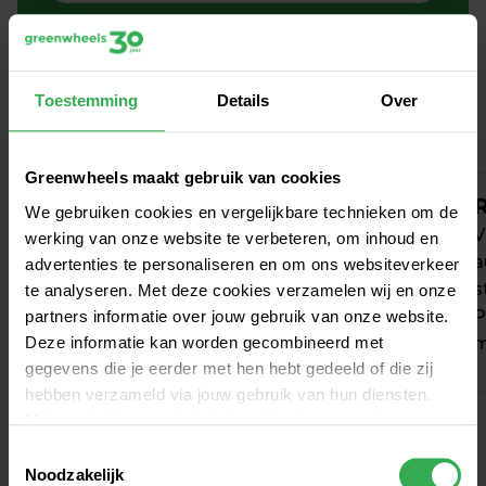
Zo werkt autodelen in Wormer
Toestemming
Details
Over
Greenwheels maakt gebruik van cookies
Aanmelden
R
We gebruiken cookies en vergelijkbare technieken om de
Kies uit voordelige en flexibele tarieven, al 
V
werking van onze website te verbeteren, om inhoud en
vanaf € 0 / maand. Verandert je rijgedrag? 
a
advertenties te personaliseren en om ons websiteverkeer
Dan wijzig je jouw tarief maandelijks 
s
te analyseren. Met deze cookies verzamelen wij en onze
zonder extra kosten.
P
partners informatie over jouw gebruik van onze website.
Deze informatie kan worden gecombineerd met
m
gegevens die je eerder met hen hebt gedeeld of die zij
hebben verzameld via jouw gebruik van hun diensten.
Met marketing- en statistiekcookies kunnen wij en onze
partners jou volgen binnen – en mogelijk ook buiten –
Toestemmingsselectie
onze website aan de hand van unieke identificatoren,
Noodzakelijk