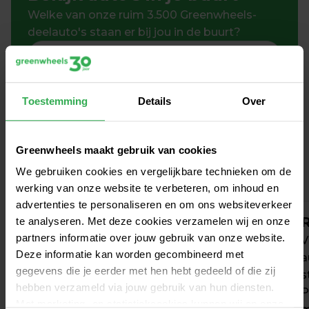
Welke van onze ruim 3.500 Greenwheels-
deelauto's staan er bij jou in de buurt?
Toestemming
Details
Over
Zo werkt autodelen in 
Krommenie
Greenwheels maakt gebruik van cookies
We gebruiken cookies en vergelijkbare technieken om de
werking van onze website te verbeteren, om inhoud en
advertenties te personaliseren en om ons websiteverkeer
Aanmelden
R
te analyseren. Met deze cookies verzamelen wij en onze
partners informatie over jouw gebruik van onze website.
Kies uit voordelige en flexibele tarieven, al 
V
Deze informatie kan worden gecombineerd met
vanaf € 0 / maand. Verandert je rijgedrag? 
a
gegevens die je eerder met hen hebt gedeeld of die zij
Dan wijzig je jouw tarief maandelijks 
s
hebben verzameld via jouw gebruik van hun diensten.
zonder extra kosten.
P
Met marketing- en statistiekcookies kunnen wij en onze