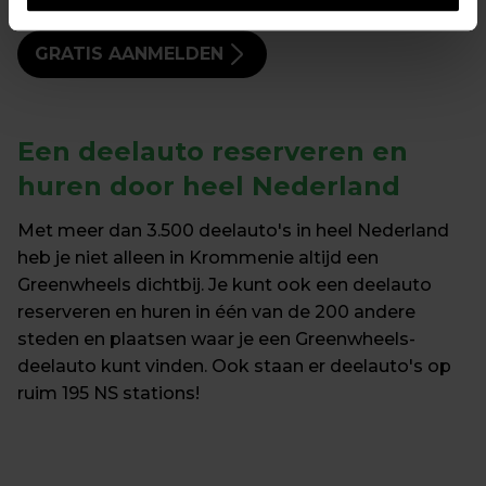
GRATIS AANMELDEN
Een 
deelauto reserveren en 
huren
 door heel Nederland
Met meer dan 3.500 deelauto's in heel Nederland 
heb je niet alleen in Krommenie altijd een 
Greenwheels dichtbij. Je kunt ook een deelauto 
reserveren en huren in één van de 200 andere 
steden en plaatsen waar je een Greenwheels-
deelauto kunt vinden. Ook staan er deelauto's op 
ruim 195 NS stations!