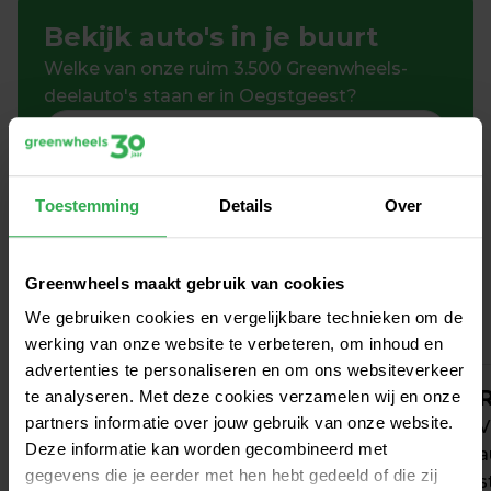
Bekijk auto's in je buurt
Welke van onze ruim 3.500 Greenwheels-
deelauto's staan er in Oegstgeest?
Toestemming
Details
Over
Zo werkt autodelen in 
Oegstgeest
Greenwheels maakt gebruik van cookies
We gebruiken cookies en vergelijkbare technieken om de
werking van onze website te verbeteren, om inhoud en
advertenties te personaliseren en om ons websiteverkeer
Aanmelden
R
te analyseren. Met deze cookies verzamelen wij en onze
partners informatie over jouw gebruik van onze website.
Kies uit voordelige en flexibele tarieven, al 
V
Deze informatie kan worden gecombineerd met
vanaf € 0 / maand. Verandert je rijgedrag? 
a
gegevens die je eerder met hen hebt gedeeld of die zij
Dan wijzig je jouw tarief maandelijks 
s