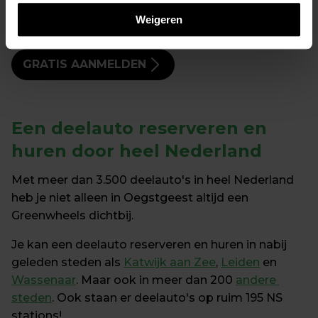
Start vandaag met autodelen in 
Oegstgeest
Weigeren
GRATIS AANMELDEN
Een 
deelauto reserveren en 
huren
 door heel Nederland
Met meer dan 3.500 deelauto's in heel Nederland 
heb je niet alleen in Oegstgeest altijd een 
Greenwheels dichtbij.
Je kan een deelauto reserveren en huren in nabij 
geleden steden als 
Katwijk aan Zee
, 
Leiden
 en 
Wassenaar
. Maar ook in meer dan 200 
andere 
steden
. Ook staan er deelauto's op ruim 195 NS 
stations!