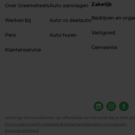
Zakelijk
Over Greenwheels
Auto aanvragen
Bedrijven en orga
Werken bij
Auto vs deelauto
Vastgoed
Pers
Auto huren
Gemeente
Klantenservice
Sommige functionaliteiten zijn afhankelijk van het tarief dat je hebt ge
Privacystatement
Cookiebeleid
Disclaimer
Algemene voorwaarden
Accountveiligheid