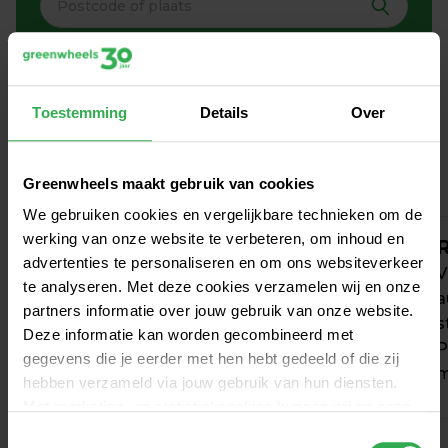
Zo werkt autodelen in 
Toestemming
Details
Over
Culemborg
Greenwheels maakt gebruik van cookies
We gebruiken cookies en vergelijkbare technieken om de
werking van onze website te verbeteren, om inhoud en
Aanmelden
R
advertenties te personaliseren en om ons websiteverkeer
Kies uit voordelige en flexibele tarieven, al 
V
te analyseren. Met deze cookies verzamelen wij en onze
vanaf € 0 / maand. Verandert je rijgedrag? 
a
partners informatie over jouw gebruik van onze website.
Dan wijzig je jouw tarief maandelijks 
s
Deze informatie kan worden gecombineerd met
zonder extra kosten.
P
gegevens die je eerder met hen hebt gedeeld of die zij
m
hebben verzameld via jouw gebruik van hun diensten.
Met marketing- en statistiekcookies kunnen wij en onze
partners jou volgen binnen – en mogelijk ook buiten –
Toestemmingsselectie