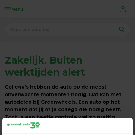
Menu
Zakelijk. 
Buiten 
werktijden alert
Collega’s hebben de auto op de meest 
onverwachte momenten nodig. Dat kan met 
autodelen bij Greenwheels. Een auto op het 
moment dat jij of je collega die nodig heeft. 
Toch is een beetje controle wel zo prettig. 