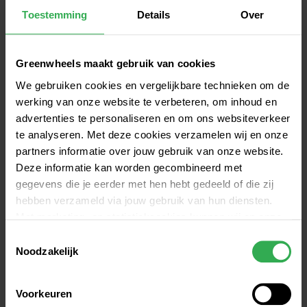
Met het Buiten werktijden alert van Greenwheels 
Toestemming
Details
Over
ontvang je wekelijks op maandag een 
gedetailleerd overzicht van reserveringen op jouw 
Greenwheels maakt gebruik van cookies
zakelijke account, die buiten de door jou 
geselecteerde werktijden plaatsvonden. Met 
We gebruiken cookies en vergelijkbare technieken om de
Greenwheels hoef je je dus geen zorgen te maken 
werking van onze website te verbeteren, om inhoud en
dat ‘de zaak’ privé-reserveringen van jouw 
advertenties te personaliseren en om ons websiteverkeer
te analyseren. Met deze cookies verzamelen wij en onze
medewerkers of collega’s niet opmerkt.
partners informatie over jouw gebruik van onze website.
Deze informatie kan worden gecombineerd met
gegevens die je eerder met hen hebt gedeeld of die zij
Jij bent 
in controle
hebben verzameld via jouw gebruik van hun diensten.
Met marketing- en statistiekcookies kunnen wij en onze
Met het unieke werktijden-profiel heb je altijd 
partners jou volgen binnen – en mogelijk ook buiten –
Toestemmingsselectie
inzage in reserveringen die plaatsvinden buiten de 
onze website aan de hand van unieke identificatoren,
Noodzakelijk
werktijden van jouw organisatie.
zoals je IP-adres. Hiermee stellen we een profiel op om
advertenties beter af te stemmen op jouw voorkeuren.
Voorkeuren