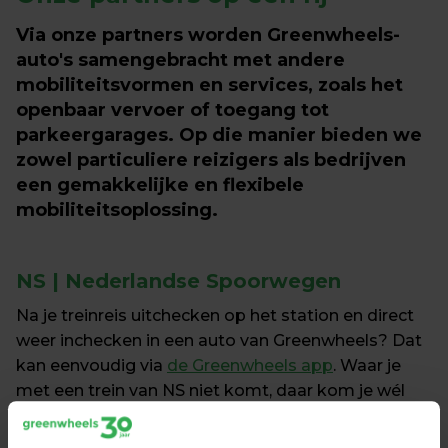
Via onze partners worden Greenwheels-
auto's samengebracht met andere 
mobiliteitsvormen en services, zoals het 
openbaar vervoer of toegang tot 
parkeergarages. Op die manier bieden we 
zowel particuliere reizigers als bedrijven 
een gemakkelijke en flexibele 
mobiliteitsoplossing. 
NS | Nederlandse Spoorwegen
Na je treinreis uitchecken op het station en direct 
weer inchecken in een auto van Greenwheels? Dat 
kan eenvoudig via 
de Greenwheels app
. Waar je 
met een trein van NS niet komt, daar kom je wél 
met een deelauto van Greenwheels. De 
Greenwheels app is je autosleutel.