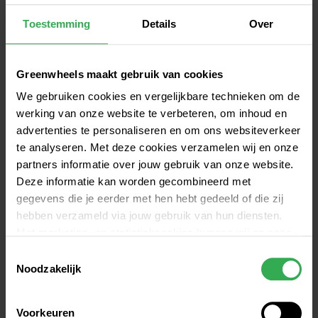
Toestemming
Details
Over
NS & GREENWHEELS
Greenwheels maakt gebruik van cookies
We gebruiken cookies en vergelijkbare technieken om de
werking van onze website te verbeteren, om inhoud en
ANWB
advertenties te personaliseren en om ons websiteverkeer
te analyseren. Met deze cookies verzamelen wij en onze
Betaalbare mobiliteit is een speerpunt bij onze 
partners informatie over jouw gebruik van onze website.
partner ANWB. Daarom kun je als ANWB-lid je 
Deze informatie kan worden gecombineerd met
aanmelden voor het Regelmatig-tarief zonder 
gegevens die je eerder met hen hebt gedeeld of die zij
maandelijkse kosten en krijg je korting op de uur- 
hebben verzameld via jouw gebruik van hun diensten.
en kilometerprijs (meer informatie via de button). 
Met marketing- en statistiekcookies kunnen wij en onze
Daarnaast hebben alle Greenwheels-auto's ANWB 
partners jou volgen binnen – en mogelijk ook buiten –
Toestemmingsselectie
Wegenwachtservice.
onze website aan de hand van unieke identificatoren,
Noodzakelijk
zoals je IP-adres. Hiermee stellen we een profiel op om
advertenties beter af te stemmen op jouw voorkeuren.
ANWB-LEDENKORTING
Voorkeuren