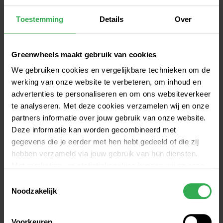
we alleen een voorspelling toe aan ritten die binnen 
Toestemming
Details
Over
zeven dagen na je reservering plaatsvinden. We 
tonen het weer voor de plaats waar je jouw auto 
hebt gereserveerd.
Greenwheels maakt gebruik van cookies
We gebruiken cookies en vergelijkbare technieken om de
DOWNLOAD ONZE APP
werking van onze website te verbeteren, om inhoud en
advertenties te personaliseren en om ons websiteverkeer
te analyseren. Met deze cookies verzamelen wij en onze
partners informatie over jouw gebruik van onze website.
Deze informatie kan worden gecombineerd met
Ook handig: 
je rit direct in je 
gegevens die je eerder met hen hebt gedeeld of die zij
hebben verzameld via jouw gebruik van hun diensten.
agenda
Met marketing- en statistiekcookies kunnen wij en onze
Het is nu ook mogelijk om je geplande rit direct 
partners jou volgen binnen – en mogelijk ook buiten –
Toestemmingsselectie
vanuit je reserveringsbevestiging in je agenda te 
onze website aan de hand van unieke identificatoren,
Noodzakelijk
zoals je IP-adres. Hiermee stellen we een profiel op om
zetten. Je kan er zelf voor kiezen of je een 
advertenties beter af te stemmen op jouw voorkeuren.
reserveringsbevestiging ontvangt via email of app-
Voorkeuren