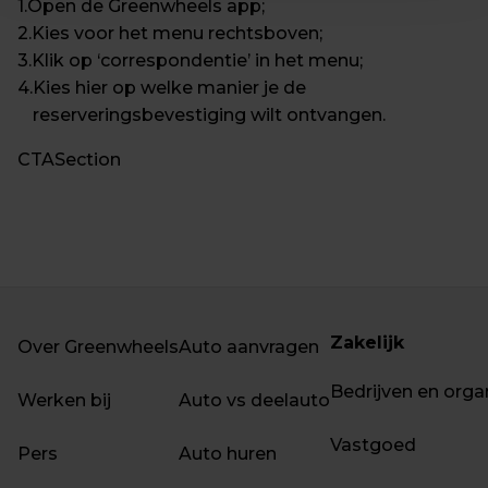
1
.
Open de Greenwheels app;
2
.
Kies voor het menu rechtsboven;
3
.
Klik op ‘correspondentie’ in het menu;
4
.
Kies hier op welke manier je de 
reserveringsbevestiging wilt ontvangen.
CTASection
Zakelijk
Over Greenwheels
Auto aanvragen
Bedrijven en orga
Werken bij
Auto vs deelauto
Vastgoed
Pers
Auto huren