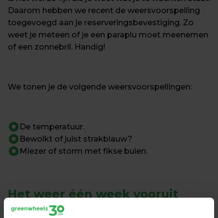
Daarom hebben we recent de weersvoorspelling 
toegevoegd aan je reserveringsbevestiging. Zo 
weet je meteen of je een paraplu moet meenemen 
of een zonnebril. Handig!
We tonen je de volgende weersvoorspellingen:
De temperatuur.
Bewolkt of juist strakblauw?
Miezer of storm met fikse buien.
Het weer
 één week vooruit
Omdat niets zo veranderlijk is als het weer, voegen 