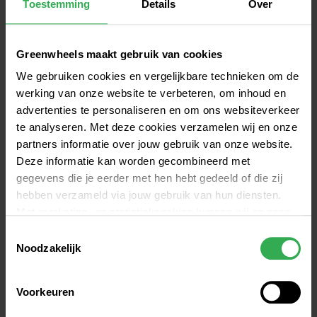
Toestemming
Details
Over
Greenwheels maakt gebruik van cookies
We gebruiken cookies en vergelijkbare technieken om de
werking van onze website te verbeteren, om inhoud en
advertenties te personaliseren en om ons websiteverkeer
te analyseren. Met deze cookies verzamelen wij en onze
Verduurzaming betekent innovatie
partners informatie over jouw gebruik van onze website.
Op de Dag van de Duurzaamheid in oktober 2019 
Deze informatie kan worden gecombineerd met
gaf wethouder Marieke van Doorninck (Groenlinks) 
gegevens die je eerder met hen hebt gedeeld of die zij
in Amsterdam het startsignaal voor de Cargo Bike. 
hebben verzameld via jouw gebruik van hun diensten.
Zij gaf destijds al aan dat het duurzamer maken 
Met marketing- en statistiekcookies kunnen wij en onze
van processen vaak wordt gezien als een 
partners jou volgen binnen – en mogelijk ook buiten –
Toestemmingsselectie
achteruitgang, maar het betekent vaak juist ook 
onze website aan de hand van unieke identificatoren,
Noodzakelijk
innovatie en daardoor vooruitgang. Nog steeds 
zoals je IP-adres. Hiermee stellen we een profiel op om
advertenties beter af te stemmen op jouw voorkeuren.
geeft dat volgens ons het concept van Greenest 
Voorkeuren
Carwash perfect weer.  
Cookie instellingen wijzigen