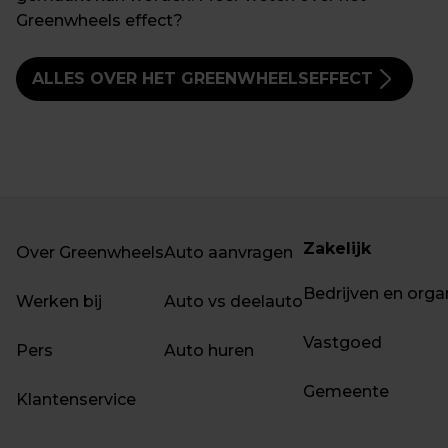
Greenwheels effect?
ALLES OVER HET GREENWHEELSEFFECT
Zakelijk
Over Greenwheels
Auto aanvragen
Bedrijven en orga
Werken bij
Auto vs deelauto
Vastgoed
Pers
Auto huren
Gemeente
Klantenservice