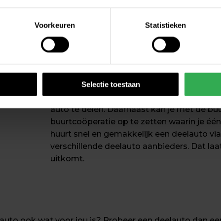
 je met een deelauto een 
duurzame keuze
.
n
Voorkeuren
Statistieken
 die je kunt vinden via het menu onderaan iedere pagina, kun j
na is ook direct te bezoeken via
https://www.greenwheels.co
De mogelijkheden om een 
erden
die uw gegevens kunnen ontvangen en verwerken.
Naast verschillende soorten deelauto’s zij
Selectie toestaan
delen. Je kan er bijvoorbeeld voor kiezen 
auto te delen. Daarnaast kan je met de buu
buurtcoöperatie op te zetten waarin je één 
huurt snel en gemakkelijk een deelauto via
verschillende deelauto aanbieders. Dat laat
uitkomt.
uto ook wat voor jou is? Probeer een deelauto dan eens