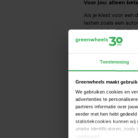
Voor jou: alleen bet
Als je kiest voor een 
lasten zoals een aut
zijn verleden tijd. A
besparen.
Toestemming
Voor jou: altijd een
Deelauto’s zijn er in 
Greenwheels maakt gebruik
boodschappen te doen 
een kleine auto, tot e
We gebruiken cookies en ver
advertenties te personalise
partners informatie over jo
eerder met hen hebt gedeeld 
Voor de wereld: ee
statistiekcookies kunnen wij
unieke identificatoren, zoals
Deelauto’s zijn vaak b
voorkeuren.
elektrisch, en dit aant