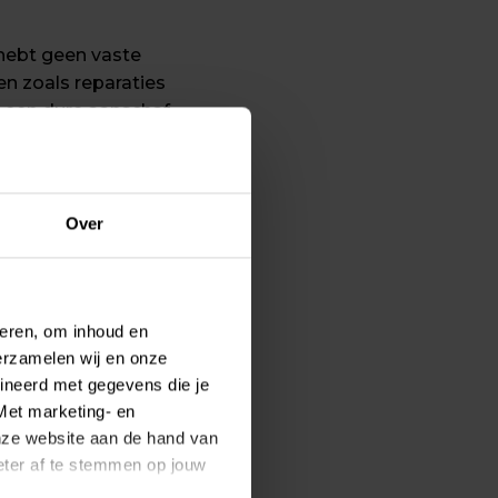
 hebt geen vaste 
 zoals reparaties 
e een dure aanschaf 
Over
dig hebt om 
et kan allemaal. Van 
teren, om inhoud en
erzamelen wij en onze
ineerd met gegevens die je
Met marketing- en
onze website aan de hand van
beter af te stemmen op jouw
 deelauto’s inmiddels 
schone lucht en minder 