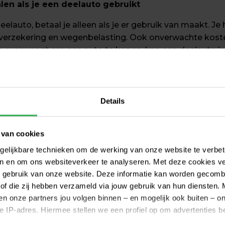
alen als je een deelauto gebruikt
deelauto, betaal je alleen als je er gebruik van maakt. Je
overzekering en wegenbelasting. Ook onverwachte kosten
ls je overweegt om een auto te kopen, kan een deelauto j
Details
 deelauto die past bij wat je nodig hebt
allerlei vormen en maten. Of je nu even snel een auto no
 van cookies
of een grote auto wil om grote spullen te vervoeren. H
en grote stationwagen, of zelfs een bestelbusje.
gelijkbare technieken om de werking van onze website te verbe
ren en om ons websiteverkeer te analyseren. Met deze cookies v
uw gebruik van onze website. Deze informatie kan worden gecomb
of die zij hebben verzameld via jouw gebruik van hun diensten. 
n deelauto is vaak een duurzame keuze
 en onze partners jou volgen binnen – en mogelijk ook buiten – 
 je IP-adres. Hiermee stellen we een profiel op om advertenties 
eter voor het klimaat. Zo is bijna de helft van het aantal
al stijgt ieder jaar. Elektrisch rijden draagt bij aan een 