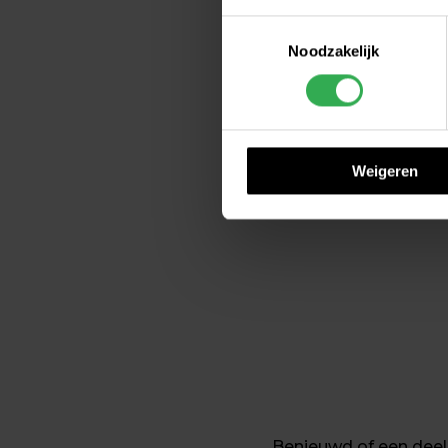
CO-uitstoot. Zo maak
Toestemmingsselectie
Cookie instellingen wijzige
Noodzakelijk
Op onze cookiebeleidspagina,
moment intrekken. Deze pagi
We werken samen met
25 d
Weigeren
Benieuwd of een deela