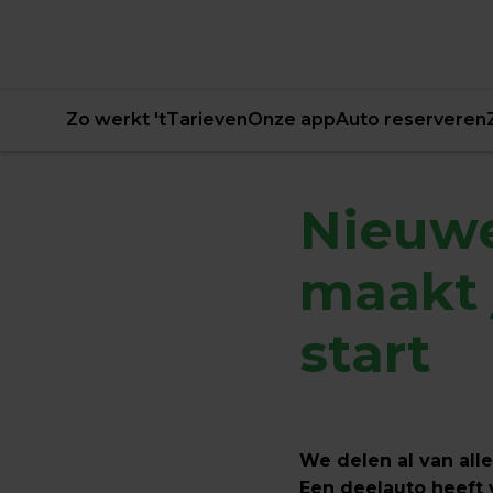
Zo werkt 't
Tarieven
Onze app
Auto reserveren
Nieuwe
maakt 
start
We delen al van alle
Een deelauto heeft v