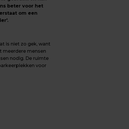
ns beter voor het 
klimaat. Redenen genoeg voor het ministerie van Infrastructuur en Waterstaat om een 
er'.
t is niet zo gek, want 
met meerdere mensen 
tsen nodig. De ruimte 
parkeerplekken voor 