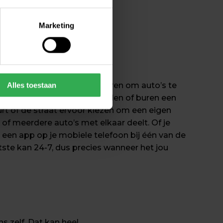
Marketing
e jouw toestemming op ieder
m/cookiestatement
auto te delen
n er ook verschillende manieren om auto’s te 
Alles toestaan
om samen met familie, vrienden of buren een 
rt of de straat ervoor kiezen om een eigen 
of meerdere auto’s met elkaar deelt. Of je 
 een app op je mobiele telefoon bij één van de 
ste kan 24-7, dus precies wanneer het jou 
 zelf. Dat kan heel 