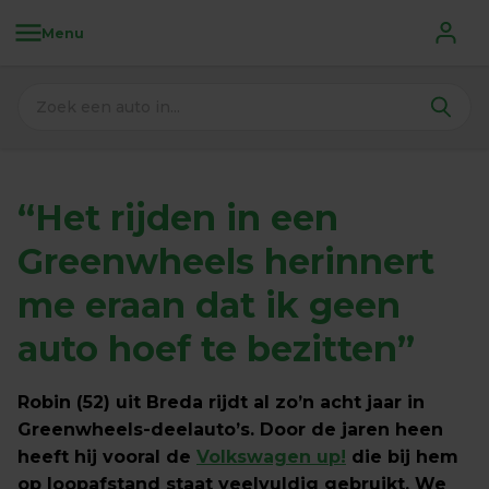
Menu
“Het rijden in een 
Greenwheels herinnert 
me 
eraan dat ik geen 
auto hoef te bezitten
”
Robin (52) uit Breda rijdt al zo’n acht jaar in 
Greenwheels-deelauto’s. Door de jaren heen 
heeft hij vooral de 
Volkswagen up!
 die bij hem 
op loopafstand staat veelvuldig gebruikt. We 