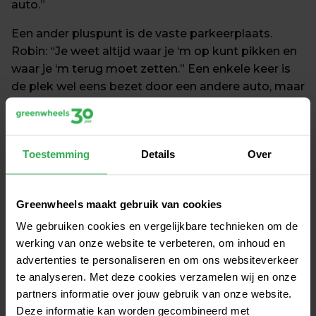
auto.”
Een ander pluspunt is de vaste parkeerplaats. 
Robin: “Je weet altijd waar je ‘m op kunt pikken en 
waar je ‘m terug moet zetten.” Een enkele keer is 
de plek wel eens bezet door een andere auto, maar 
dat is dan snel opgelost. De vaste parkeerplaats 
maakt een Greenwheels ook heel zichtbaar, vindt 
Robin: “Omdat hij altijd op dezelfde plek staat, 
Toestemming
Details
Over
wordt het ook een vast onderdeel van het 
straatbeeld.” De rode auto mag van hem daarom 
ook lekker rood blijven.
Greenwheels maakt gebruik van cookies
We gebruiken cookies en vergelijkbare technieken om de
werking van onze website te verbeteren, om inhoud en
advertenties te personaliseren en om ons websiteverkeer
te analyseren. Met deze cookies verzamelen wij en onze
partners informatie over jouw gebruik van onze website.
Deze informatie kan worden gecombineerd met