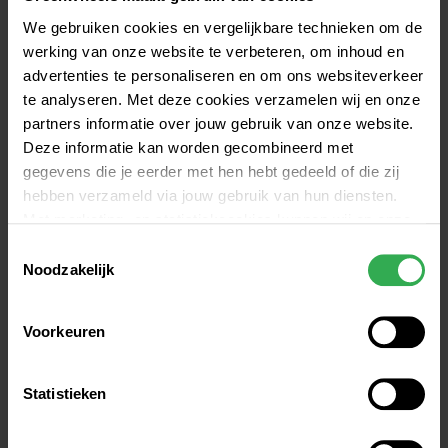
We gebruiken cookies en vergelijkbare technieken om de
werking van onze website te verbeteren, om inhoud en
Veiligheid en milieu
advertenties te personaliseren en om ons websiteverkeer
EURO-NCAP score: ⭐⭐⭐⭐

te analyseren. Met deze cookies verzamelen wij en onze
All-seasons banden met 3PMSF 

partners informatie over jouw gebruik van onze website.
Energielabel: A

Deze informatie kan worden gecombineerd met
CO2-emissie: 0 g/km

gegevens die je eerder met hen hebt gedeeld of die zij
hebben verzameld via jouw gebruik van hun diensten.
Met marketing- en statistiekcookies kunnen wij en onze
Features
partners jou volgen binnen – en mogelijk ook buiten –
Toestemmingsselectie
onze website aan de hand van unieke identificatoren,
Noodzakelijk
Airconditioning
zoals je IP-adres. Hiermee stellen we een profiel op om
ISOFIX®-aansluiting voor autostoeltjes
advertenties beter af te stemmen op jouw voorkeuren.
Radio
Voorkeuren
Apple Carplay en Android Auto
Cookie instellingen wijzigen
USB-C ingang
Op onze cookiebeleidspagina, die je kunt vinden via het
Statistieken
Elektrische ramen
menu onderaan iedere pagina, kun je jouw toestemming
Bluetooth
op ieder moment intrekken. Deze pagina is ook direct te
Lane assist vanaf 60km/u