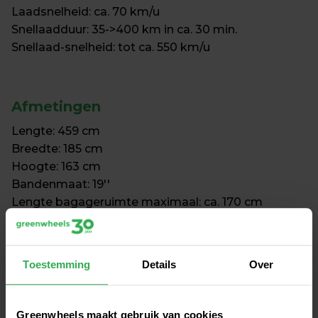
Laadsnelheid: ca. 70 km/u

Snellaadduur: 35->400 km in ca. 30 min.

⁠Snellaad-snelheid: tot ca. 550 km/u
Afmetingen
Lengte: 459 cm

Breedte: 185 cm

Hoogte: 163 cm

⁠Bandenmaat: 19''

Lengte bagageruimte maximaal: ca. 170 cm

⁠Kofferbak-afmetingen: ca 95x97x82 cm (LxBxH)

⁠Min. bagageruimte: 543 L (ongeveer 3-4 
reiskoffers)

Toestemming
Details
Over
⁠Max. bagageruimte: 1.575 L (zo'n 14 - 16 rolkoffers)
De max. bagageruimte is met de achterbank neergeklapt.
Greenwheels maakt gebruik van cookies