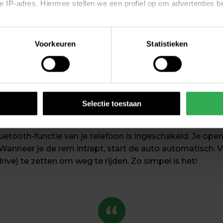
 je IP-adres. Hiermee stellen we een profiel op om advertenties 
kenning
ichting
n
Voorkeuren
Statistieken
ontrol
 die je kunt vinden via het menu onderaan iedere pagina, kun j
ute planner
na is ook direct te bezoeken via
https://www.greenwheels.co
erden
die uw gegevens kunnen ontvangen en verwerken.
is de eerste Greenwheels-auto die volledig keyless 
Selectie toestaan
eutel en werkt dus net iets anders dan je misschien ge
etooth-functie van je telefoon is ingeschakeld. Je opent 
anneer je de rem intrapt, start de auto automatisch. Ve
drive) te zetten om weg te rijden. Zo simpel is het!
“