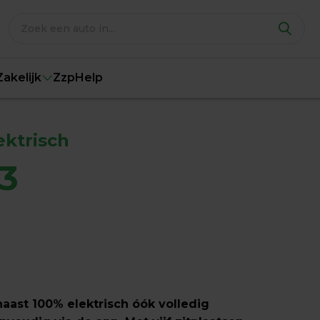
Zakelijk
Zzp
Help
ektrisch
3
aast 100% elektrisch óók volledig 