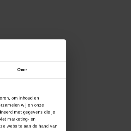
Over
teren, om inhoud en
erzamelen wij en onze
ineerd met gegevens die je
Met marketing- en
onze website aan de hand van