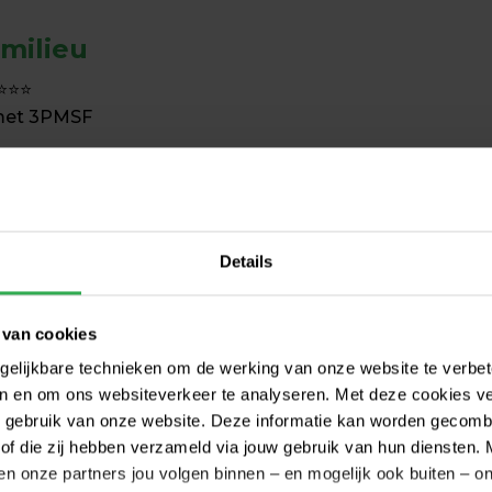
 milieu
⭐⭐⭐

et 3PMSF 

Details
g voor autostoeltjes
 van cookies
gelijkbare technieken om de werking van onze website te verbe
Android Auto
ren en om ons websiteverkeer te analyseren. Met deze cookies v
uw gebruik van onze website. Deze informatie kan worden gecomb
of die zij hebben verzameld via jouw gebruik van hun diensten. 
 en onze partners jou volgen binnen – en mogelijk ook buiten – 
 60km/u