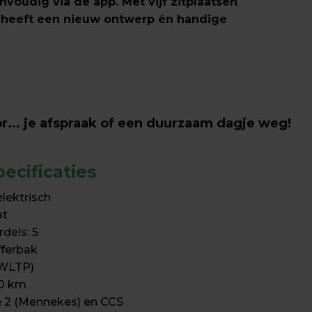
nvoudig via de app. Met vijf zitplaatsen 
3 heeft een nieuw ontwerp én handige 
r... je afspraak of een duurzaam dagje weg!
ecificaties
lektrisch

t

dels: 5

ferbak

WLTP)

0 km

e 2 (Mennekes) en CCS
