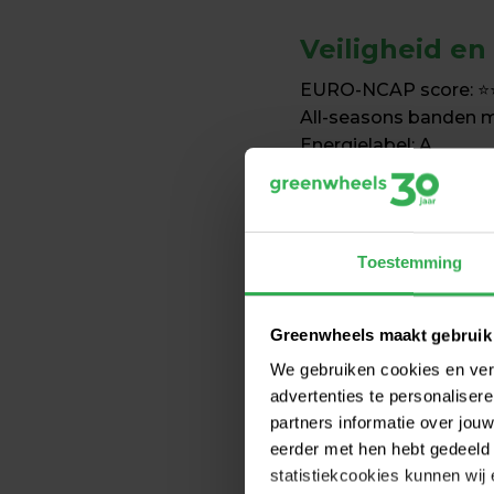
Veiligheid en
EURO-NCAP score: ⭐
All-seasons banden m
Energielabel: A

CO2-emissie: 0 g/km

Features
Toestemming
Airconditioning
ISOFIX®-aansluitin
Greenwheels maakt gebruik
Radio
We gebruiken cookies en ver
Apple Carplay en 
advertenties te personalise
USB-C ingang
partners informatie over jo
Elektrische ramen
eerder met hen hebt gedeeld 
Bluetooth
statistiekcookies kunnen wij
Lane assist vanaf