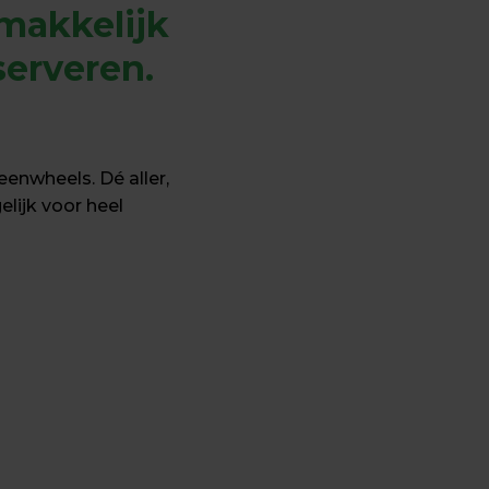
makkelijk 
erveren. 
eenwheels. Dé aller, 
ijk voor heel 