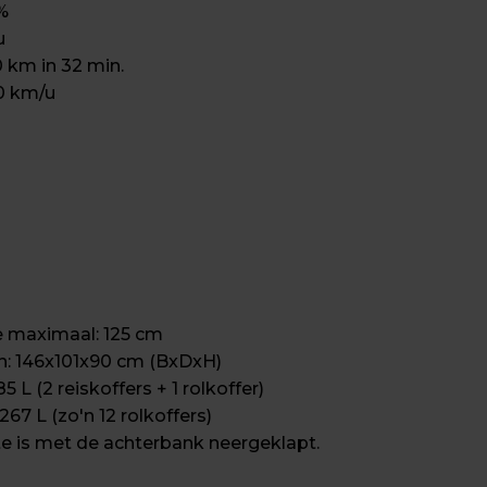




 km in 32 min.

50 km/u
 maximaal: 125 cm

n: 146x101x90 cm (BxDxH)

 L (2 reiskoffers + 1 rolkoffer)

67 L (zo'n 12 rolkoffers)

e is met de achterbank neergeklapt.