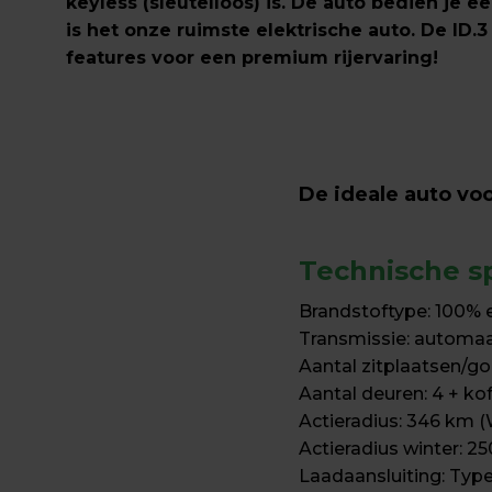
keyless (sleutelloos) is. De auto bedien je ee
is het onze ruimste elektrische auto. De ID.
features voor een premium rijervaring!
De ideale auto voo
Technische sp
Brandstoftype: 100% e
Transmissie: automaa
Aantal zitplaatsen/gor
Aantal deuren: 4 + kof
Actieradius: 346 km (
Actieradius winter: 25
Laadaansluiting: Typ