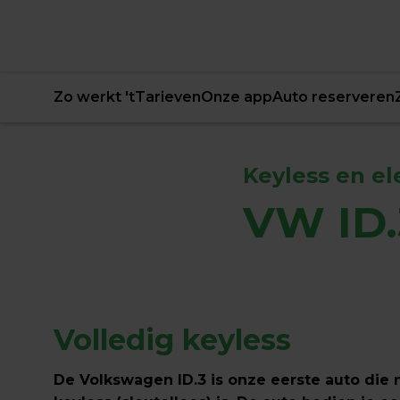
Zo werkt 't
Tarieven
Onze app
Auto reserveren
Keyless en el
VW ID.
Volledig keyless
De Volkswagen ID.3 is onze eerste auto die n