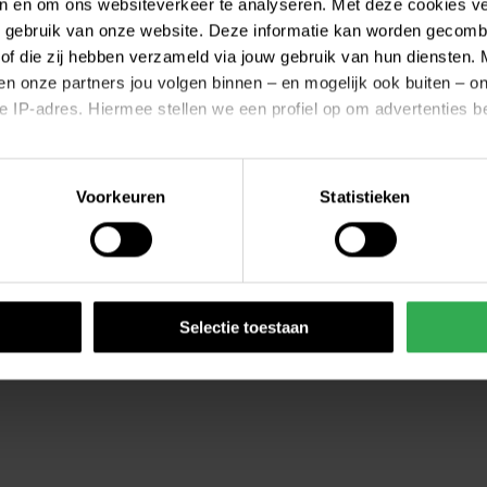
ren en om ons websiteverkeer te analyseren. Met deze cookies v
uw gebruik van onze website. Deze informatie kan worden gecomb
of die zij hebben verzameld via jouw gebruik van hun diensten. 
 en onze partners jou volgen binnen – en mogelijk ook buiten – 
 je IP-adres. Hiermee stellen we een profiel op om advertenties 
n
Voorkeuren
Statistieken
 die je kunt vinden via het menu onderaan iedere pagina, kun j
na is ook direct te bezoeken via
https://www.greenwheels.co
erden
die uw gegevens kunnen ontvangen en verwerken.
Selectie toestaan