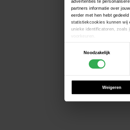
advertenties te personalise
partners informatie over jo
eerder met hen hebt gedeeld 
statistiekcookies kunnen wij
unieke identificatoren, zoals
voorkeuren.
Toestemmingsselectie
Cookie instellingen wijzige
Noodzakelijk
Op onze cookiebeleidspagina,
moment intrekken. Deze pagi
We werken samen met
25 d
Weigeren