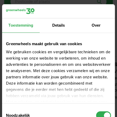
Toestemming
Details
Over
Zo werkt autodelen in 
Driebergen
Greenwheels maakt gebruik van cookies
We gebruiken cookies en vergelijkbare technieken om de
werking van onze website te verbeteren, om inhoud en
Aanmelden
R
advertenties te personaliseren en om ons websiteverkeer
te analyseren. Met deze cookies verzamelen wij en onze
Kies uit voordelige en flexibele tarieven, al 
V
partners informatie over jouw gebruik van onze website.
vanaf € 0 / maand. Verandert je rijgedrag? 
a
Deze informatie kan worden gecombineerd met
Dan wijzig je jouw tarief maandelijks 
s
gegevens die je eerder met hen hebt gedeeld of die zij
zonder extra kosten.
P
hebben verzameld via jouw gebruik van hun diensten.
m
Met marketing- en statistiekcookies kunnen wij en onze
partners jou volgen binnen – en mogelijk ook buiten –
Toestemmingsselectie
onze website aan de hand van unieke identificatoren,
Noodzakelijk